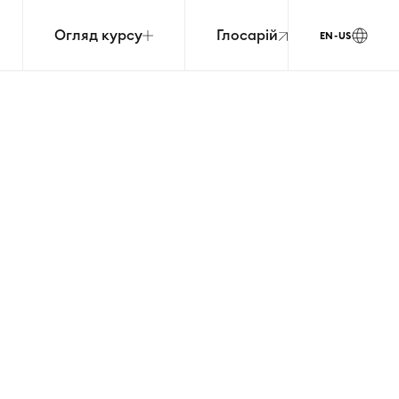
Огляд курсу
Глосарій
EN-US